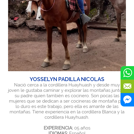
YOSSELYN PADILLA NICOLAS
Nació cerca a la cordillera Huayhuash y desde muy
joven le gustaba caminar y explorar las montañas junto a
su padre quien también es cocinero. Son pocas las
mujeres que se dedican a ser cocineras de montaña por
lo duro es este trabajo, pero ella es amante de las
montañas. Tiene experiencia en la cordillera Blanca y la
cordillera Huayhuash.
EXPERIENCIA:
05 años
IDIOMAS:
Español