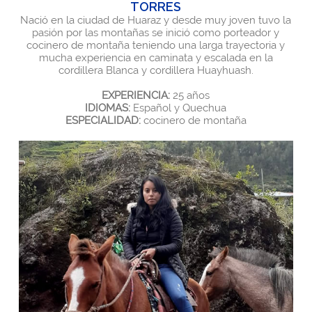
TORRES
Nació en la ciudad de Huaraz y desde muy joven tuvo la
pasión por las montañas se inició como porteador y
cocinero de montaña teniendo una larga trayectoria y
mucha experiencia en caminata y escalada en la
cordillera Blanca y cordillera Huayhuash.
EXPERIENCIA:
25 años
IDIOMAS:
Español y Quechua
ESPECIALIDAD:
cocinero de montaña