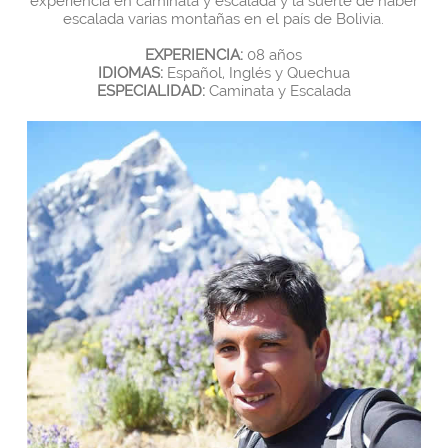
experiencia en caminata y escalada y la suerte de haber
escalada varias montañas en el país de Bolivia.
EXPERIENCIA:
08 años
IDIOMAS:
Español, Inglés y Quechua
ESPECIALIDAD:
Caminata y Escalada